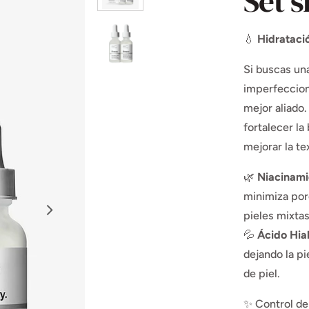
Set 
💧
Hidratació
Si buscas una
imperfeccio
mejor aliado
fortalecer la
mejorar la tex
🌿
Niacinami
minimiza por
pieles mixtas
💦
Ácido Hia
dejando la pi
de piel.
✨ Control de 