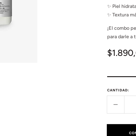
✨ Piel hidrat
✨ Textura má
¡El combo per
para darle a 
Precio
$1.890
habitua
CANTIDAD:
Reduci
cantid
para
Set
CO