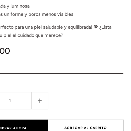
ada y luminosa
s uniforme y poros menos visibles
fecto para una piel saludable y equilibrada! 💖 ¿Lista
tu piel el cuidado que merece?
,00
l
r
Aumentar
ad
cantidad
para
Set
AGREGAR AL CARRITO
MPRAR AHORA