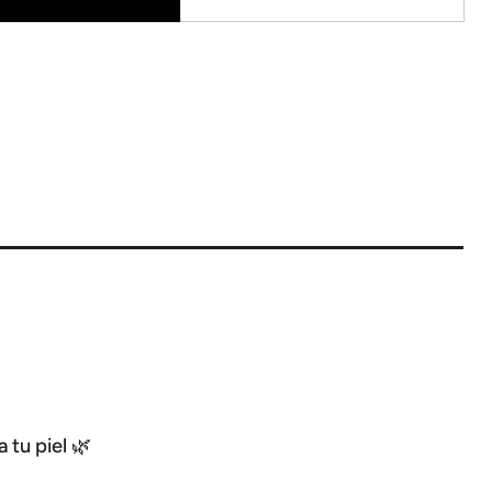
skin
and
t
support
tu piel 🌿