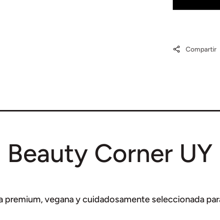
skin
and
suppor
Compartir
Beauty Corner UY
 premium, vegana y cuidadosamente seleccionada para 